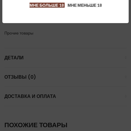
Все дело в том, что гильзу можно наполнить только с помощью
МНЕ БОЛЬШЕ 18
МНЕ МЕНЬШЕ 18
машинки, которая делает это за пару движений или нажатий
(зависит от типа машинки). К тому же выбор машинок очень
велик и есть как ручные, так и автоматические.
Прочие товары
ДЕТАЛИ
ОТЗЫВЫ (0)
ДОСТАВКА И ОПЛАТА
ПОХОЖИЕ ТОВАРЫ