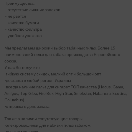
Преимущества:
– отсутствие лишних запахов
– не рвется
– качество бумаги
– качество фильтра
– удобная упаковка
Мы предлагаем широкий выбор табачных гильз. Более 15
наименований гильз для табака производства Европейского
союза.
У нас Вы получите
-гибкую систему скидок, мелкий опт и большой опт
-доставка в любой регион Украины
-всегда наличие гильз для сигарет ТОП качества (Hocus, Gama,
Amigos, Top Gilza, Fire Box, High Star, Smokster, Habanera, Ecotina,
Columbus)
-отправка в день заказа
Так же в наличии сопутствующие товары
-электромашинки для набивки гильз табаком.
-ручные машинки