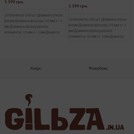
1 599
грн.
1 599
грн.
20 блоків по 550 шт Довжина гільзи:
50 блоків по 200 шт Довжина гільзи:
84 мм Довжина фільтра: 25 мм +/- 1
84 мм Довжина фільтра: 25 мм +/- 1
мм Довжина фільтруючого
мм Довжина фільтруючого
елемента: 15 мм +/- 1 мм Діаметр:
елемента: 15 мм +/- 1 мм Діаметр:
8,1 мм +/- 0,1 мм Матеріал
8,1 мм +/- 0,1 мм Матеріал
целюлоза. Виробник: Korona
целюлоза. Виробник: Firebox
(Польща)
(Польща)
Хокус
Фаербокс