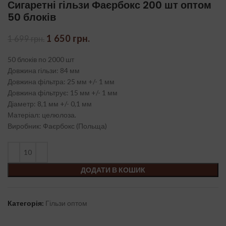
Сигаретні гільзи Фаєрбокс 200 шт оптом
50 блоків
Оригінальна
Поточна
1 650
грн.
1 699
грн.
ціна:
ціна:
1
1
50 блоків по 2000 шт
699 грн..
650 грн..
Довжина гільзи: 84 мм
Довжина фільтра: 25 мм +/- 1 мм
Довжина фільтрує: 15 мм +/- 1 мм
Діаметр: 8,1 мм +/- 0,1 мм
Матеріал: целюлоза.
Виробник: Фаєрбокс (Польща)
ДОДАТИ В КОШИК
Категорія:
Гільзи оптом