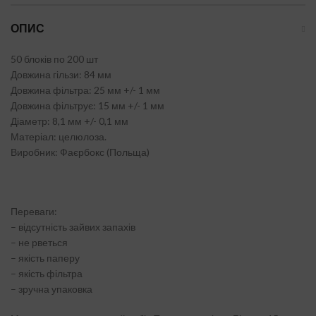
ОПИС
50 блоків по 200 шт
Довжина гільзи: 84 мм
Довжина фільтра: 25 мм +/- 1 мм
Довжина фільтрує: 15 мм +/- 1 мм
Діаметр: 8,1 мм +/- 0,1 мм
Матеріал: целюлоза.
Виробник: Фаєрбокс (Польща)
Переваги:
– відсутність зайвих запахів
– не рветься
– якість паперу
– якість фільтра
– зручна упаковка