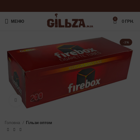
0
МЕНЮ
0
ГРН.
-3%
Клацніть, щоб збільшити
Головна
Гільзи оптом