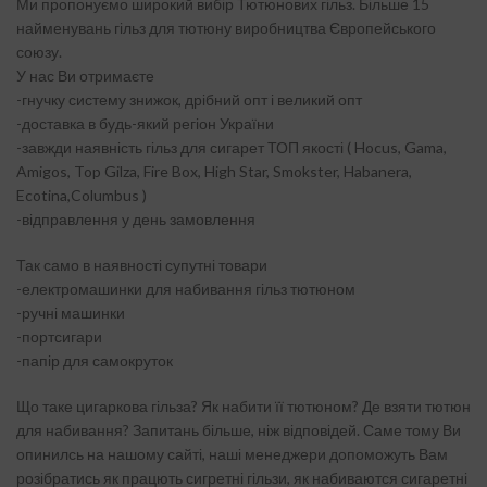
Ми пропонуємо широкий вибір Тютюнових гільз. Більше 15
найменувань гільз для тютюну виробництва Європейського
союзу.
У нас Ви отримаєте
-гнучку систему знижок, дрібний опт і великий опт
-доставка в будь-який регіон України
-завжди наявність гільз для сигарет ТОП якості ( Hocus, Gama,
Amigos, Top Gilza, Fire Box, High Star, Smokster, Habanera,
Ecotina,Columbus )
-відправлення у день замовлення
Так само в наявності супутні товари
-електромашинки для набивання гільз тютюном
-ручні машинки
-портсигари
-папір для самокруток
Що таке цигаркова гільза? Як набити її тютюном? Де взяти тютюн
для набивання? Запитань більше, ніж відповідей. Саме тому Ви
опинилсь на нашому сайті, наші менеджери допоможуть Вам
розібратись як працють сигретні гільзи, як набиваются сигаретні